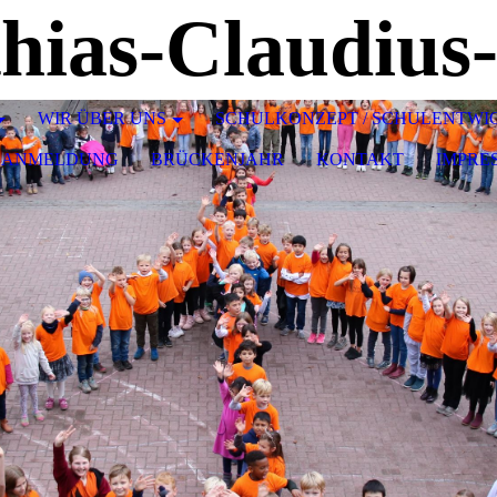
WIR ÜBER UNS
SCHULKONZEPT / SCHULENTW
LANMELDUNG
BRÜCKENJAHR
KONTAKT
IMPRE